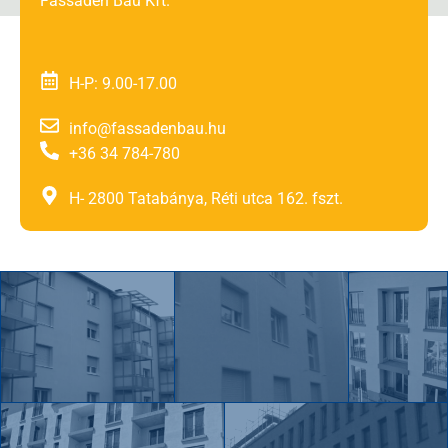
Fassaden Bau Kft.
H-P: 9.00-17.00
info@fassadenbau.hu
+36 34 784-780
H- 2800 Tatabánya, Réti utca 162. fszt.