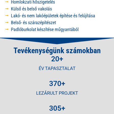
Homlokzati hőszigetelés
Külső és belső vakolás
Lakó- és nem lakóépületek építése és felújítása
Belső- és szárazépítészet
Padlóburkolat készítése műgyantából
Tevékenységünk számokban
20
+
ÉV TAPASZTALAT
370
+
LEZÁRULT PROJEKT
305
+