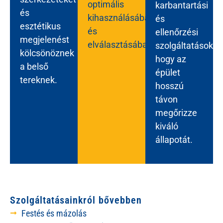
optimális
karbantartási
és
kihasználásában
és
esztétikus
és
ellenőrzési
megjelenést
elválasztásában.
szolgáltatásokkal
kölcsönöznek
hogy az
a belső
épület
tereknek.
hosszú
távon
megőrizze
kiváló
állapotát.
Szolgáltatásainkról bővebben
Festés és mázolás