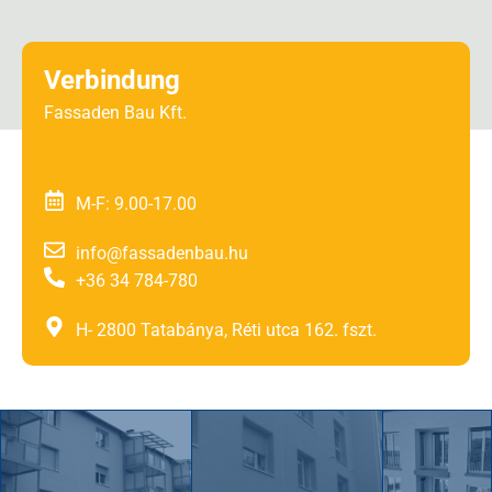
Verbindung
Fassaden Bau Kft.
M-F: 9.00-17.00
info@fassadenbau.hu
+36 34 784-780
H- 2800 Tatabánya, Réti utca 162. fszt.